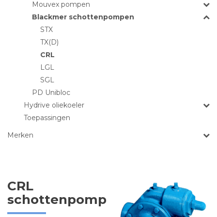
Mouvex pompen
Blackmer schottenpompen
STX
TX(D)
CRL
LGL
SGL
PD Unibloc
Hydrive oliekoeler
Toepassingen
Merken
CRL
schottenpomp