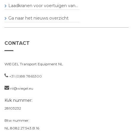
Laadkranen voor voertuigen van...
Ga naar het nieuws overzicht
CONTACT
WIEGEL Transport Equipment NL
+31 (0)88 7865300
nl@wiegel.eu
Kvk nummer:
28103232
Btw nummer:
NL.8082.27.543.B.16