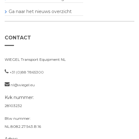
Ga naar het nieuws overzicht
CONTACT
WIEGEL Transport Equipment NL
+31 (0)88 7865300
nl@wiegel.eu
Kvk nummer:
28103232
Btw nummer:
NL.8082.27.543.B.16