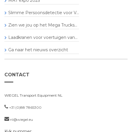
MAT expo 2025
Slimme Persoonsdetectie voor V...
Zien we jou op het Mega Trucks...
Laadkranen voor voertuigen van...
Ga naar het nieuws overzicht
CONTACT
WIEGEL Transport Equipment NL
+31 (0)88 7865300
nl@wiegel.eu
Kvk nummer: