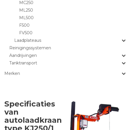
MC250
ML250
ML500
F500
FV500
Laadplateaus
Reinigingssystemen
Aandrijvingen
Tanktransport
Merken
Specificaties
van
autolaadkraan
type KJ250/1