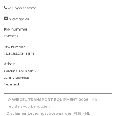
+31 (0)88 7865300
nl@wiegel.eu
Kvk nummer:
28103232
Btw nummer:
NL.8082.27.543.B.16
Adres:
Carolus Clusiuslaan 3
2215RV
Voorhout
Nederland
© WIEGEL TRANSPORT EQUIPMENT 2026
| Alle
rechten voorbehouden
Disclaimer
Leveringsvoorwaarden FME - NL