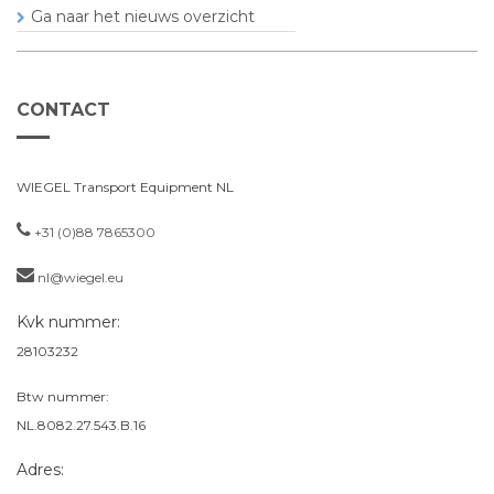
Ga naar het nieuws overzicht
CONTACT
WIEGEL Transport Equipment NL
+31 (0)88 7865300
nl@wiegel.eu
Kvk nummer:
28103232
Btw nummer:
NL.8082.27.543.B.16
Adres: