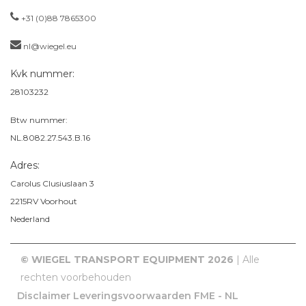
+31 (0)88 7865300
nl@wiegel.eu
Kvk nummer:
28103232
Btw nummer:
NL.8082.27.543.B.16
Adres:
Carolus Clusiuslaan 3
2215RV
Voorhout
Nederland
© WIEGEL TRANSPORT EQUIPMENT 2026
| Alle
rechten voorbehouden
Disclaimer
Leveringsvoorwaarden FME - NL