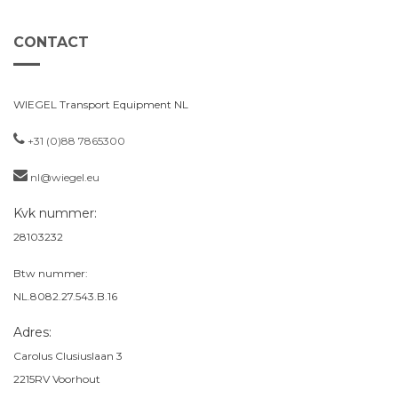
CONTACT
WIEGEL Transport Equipment NL
+31 (0)88 7865300
nl@wiegel.eu
Kvk nummer:
28103232
Btw nummer:
NL.8082.27.543.B.16
Adres:
Carolus Clusiuslaan 3
2215RV
Voorhout