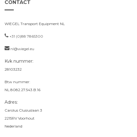
CONTACT
WIEGEL Transport Equipment NL
+31 (0)88 7865300
nl@wiegel.eu
Kvk nummer:
28103232
Btw nummer:
NL.8082.27.543.B.16
Adres:
Carolus Clusiuslaan 3
2215RV
Voorhout
Nederland