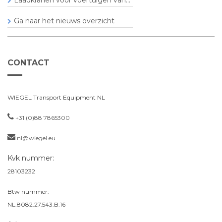
Ga naar het nieuws overzicht
CONTACT
WIEGEL Transport Equipment NL
+31 (0)88 7865300
nl@wiegel.eu
Kvk nummer:
28103232
Btw nummer:
NL.8082.27.543.B.16