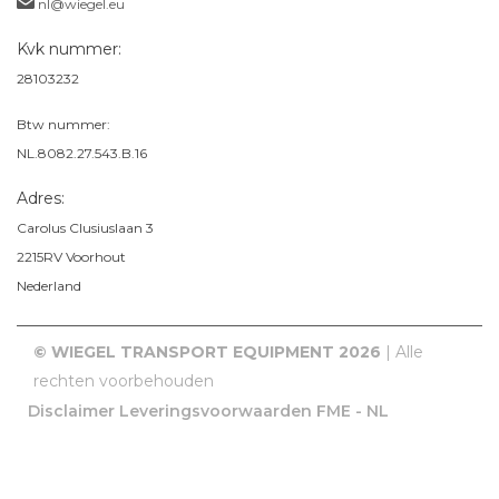
nl@wiegel.eu
Kvk nummer:
28103232
Btw nummer:
NL.8082.27.543.B.16
Adres:
Carolus Clusiuslaan 3
2215RV
Voorhout
Nederland
© WIEGEL TRANSPORT EQUIPMENT 2026
| Alle
rechten voorbehouden
Disclaimer
Leveringsvoorwaarden FME - NL