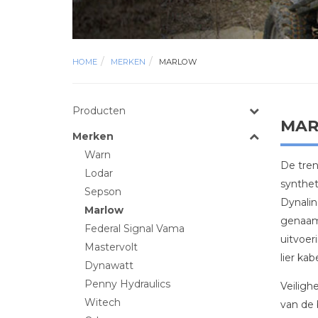
HOME
MERKEN
MARLOW
Producten
MAR
Merken
Warn
De tren
Lodar
synthet
Sepson
Dynalin
Marlow
genaamd
Federal Signal Vama
uitvoer
Mastervolt
lier ka
Dynawatt
Penny Hydraulics
Veiligh
Witech
van de 