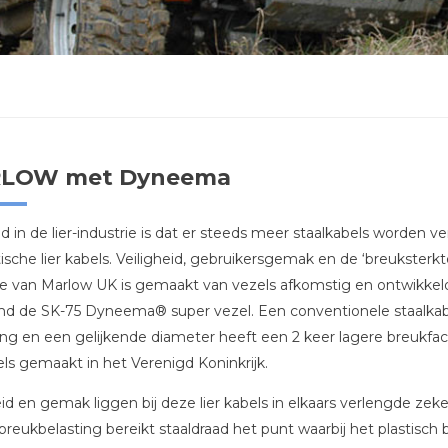
LOW met Dyneema
d in de lier-industrie is dat er steeds meer staalkabels worden 
ische lier kabels. Veiligheid, gebruikersgemak en de ‘breuksterkte
e van Marlow UK is gemaakt van vezels afkomstig en ontwikkel
 de SK-75 Dyneema® super vezel. Een conventionele staalkabe
ing en een gelijkende diameter heeft een 2 keer lagere breukfa
bels gemaakt in het Verenigd Koninkrijk.
eid en gemak liggen bij deze lier kabels in elkaars verlengde zek
breukbelasting bereikt staaldraad het punt waarbij het plastisch