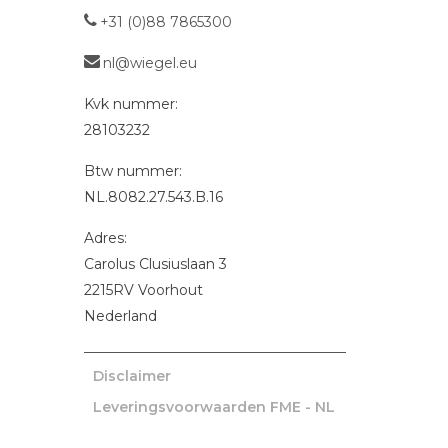
+31 (0)88 7865300
nl@wiegel.eu
Kvk nummer:
28103232
Btw nummer:
NL.8082.27.543.B.16
Adres:
Carolus Clusiuslaan 3
2215RV
Voorhout
Nederland
Disclaimer
Leveringsvoorwaarden FME - NL