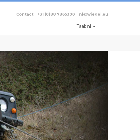
Contact
+31 (0)88 7865300
nl@wiegel.eu
Taal:
nl