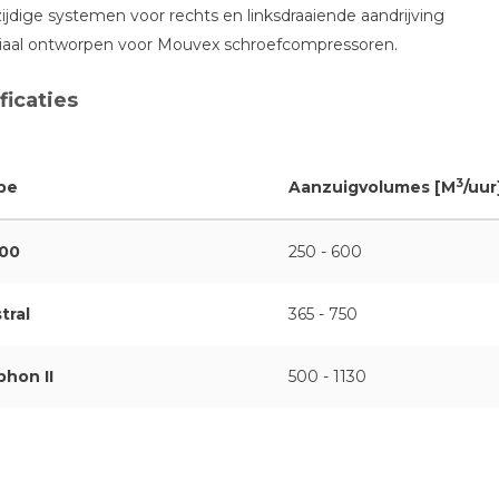
ijdige systemen voor rechts en linksdraaiende aandrijving
iaal ontworpen voor Mouvex schroefcompressoren.
ficaties
3
pe
Aanzuigvolumes [M
/uur
00
250 - 600
tral
365 - 750
phon II
500 - 1130