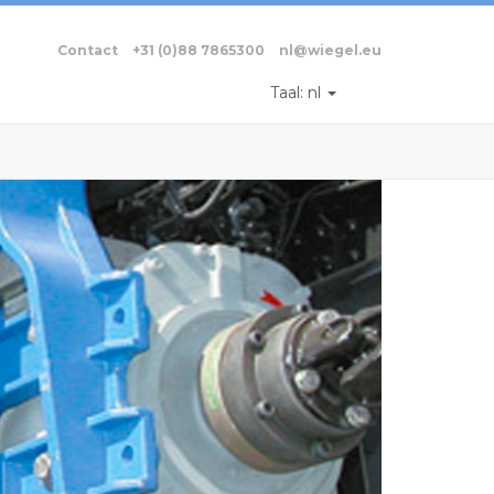
Contact
+31 (0)88 7865300
nl@wiegel.eu
Taal:
nl