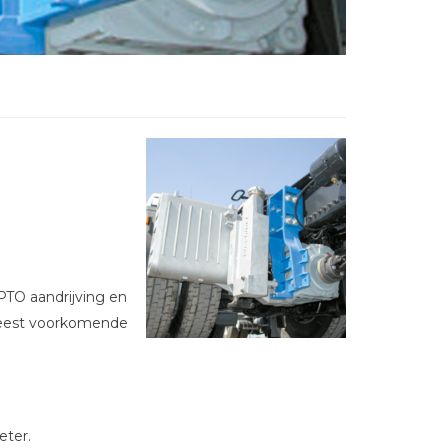
PTO aandrijving en
 meest voorkomende
eter.