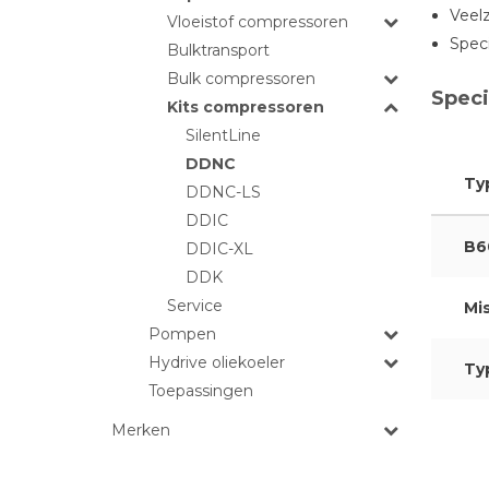
Veelz
Vloeistof compressoren
Spec
Bulktransport
Bulk compressoren
Speci
Kits compressoren
SilentLine
DDNC
Ty
DDNC-LS
DDIC
B6
DDIC-XL
DDK
Service
Mis
Pompen
Hydrive oliekoeler
Ty
Toepassingen
Merken