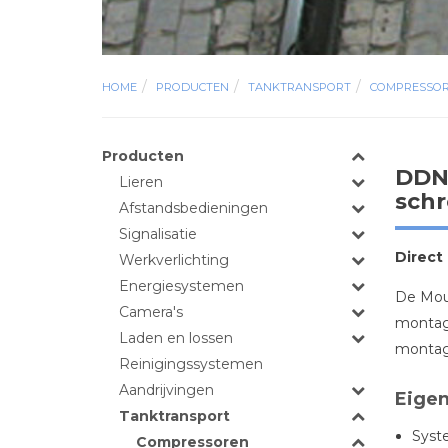
HOME
PRODUCTEN
TANKTRANSPORT
COMPRESSO
Producten
DDNC
Lieren
sch
Afstandsbedieningen
Signalisatie
Direct
Werkverlichting
Energiesystemen
De Mouv
Camera's
montage
Laden en lossen
montag
Reinigingssystemen
Aandrijvingen
Eige
Tanktransport
Syst
Compressoren