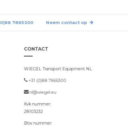
0)88 7865300
Neem contact op
CONTACT
WIEGEL Transport Equipment NL
+31 (0)88 7865300
nl@wiegel.eu
Kvk nummer:
28103232
Btw nummer: