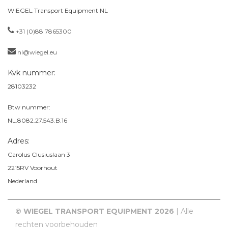
WIEGEL Transport Equipment NL
+31 (0)88 7865300
nl@wiegel.eu
Kvk nummer:
28103232
Btw nummer:
NL.8082.27.543.B.16
Adres:
Carolus Clusiuslaan 3
2215RV
Voorhout
Nederland
© WIEGEL TRANSPORT EQUIPMENT 2026
| Alle
rechten voorbehouden