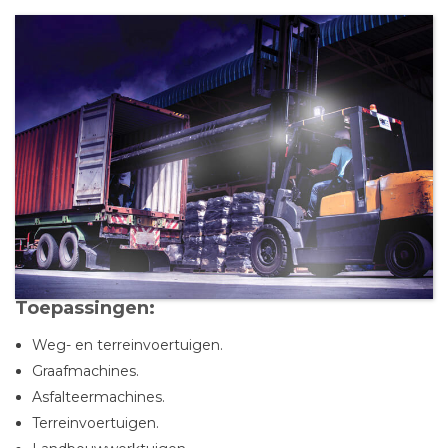
Toepassingen:
Weg- en terreinvoertuigen.
Graafmachines.
Asfalteermachines.
Terreinvoertuigen.