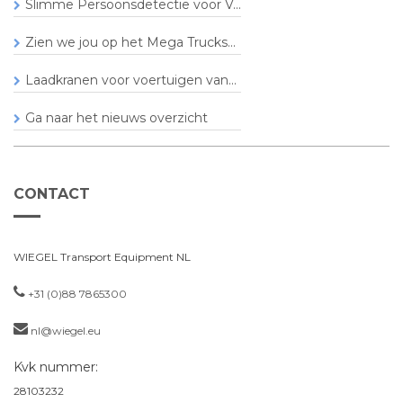
Slimme Persoonsdetectie voor V...
Zien we jou op het Mega Trucks...
Laadkranen voor voertuigen van...
Ga naar het nieuws overzicht
CONTACT
WIEGEL Transport Equipment NL
+31 (0)88 7865300
nl@wiegel.eu
Kvk nummer:
28103232