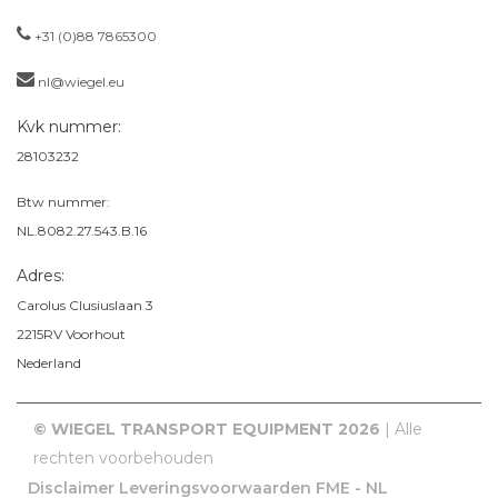
+31 (0)88 7865300
nl@wiegel.eu
Kvk nummer:
28103232
Btw nummer:
NL.8082.27.543.B.16
Adres:
Carolus Clusiuslaan 3
2215RV
Voorhout
Nederland
© WIEGEL TRANSPORT EQUIPMENT 2026
| Alle
rechten voorbehouden
Disclaimer
Leveringsvoorwaarden FME - NL