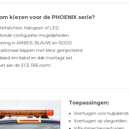
m kiezen voor de PHOENIX serie?
iteitslichten Halogeen of LED.
 brede configuratie mogelijkheden.
oering in AMBER, BLAUW en ROOD.
carbonaat kappen met kleur geïnjecteerd.
daard 4m kabel en dak montage set.
oet aan de ECE R65 norm.
Toepassingen:
Voertuigen voor hulpdienst
Voertuigen op vliegvelden.
Infra inspectievoertuigen.