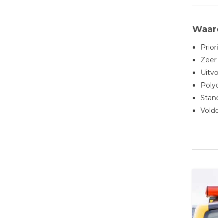
Waaro
Prior
Zeer
Uitv
Poly
Stan
Vold