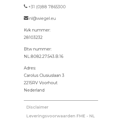
+31 (0)88 7865300
nl@wiegel.eu
Kvk nummer:
28103232
Btw nummer:
NL.8082.27.543.B.16
Adres:
Carolus Clusiuslaan 3
2215RV
Voorhout
Nederland
Disclaimer
Leveringsvoorwaarden FME - NL