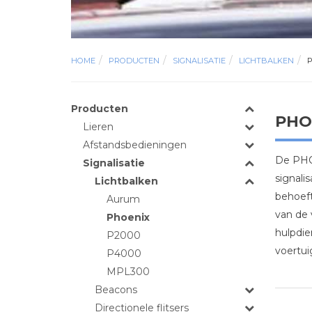
HOME
PRODUCTEN
SIGNALISATIE
LICHTBALKEN
Producten
PHOE
Lieren
Afstandsbedieningen
De PHOE
Signalisatie
signali
Lichtbalken
behoeft
Aurum
van de 
Phoenix
hulpdie
P2000
voertui
P4000
MPL300
Beacons
Directionele flitsers