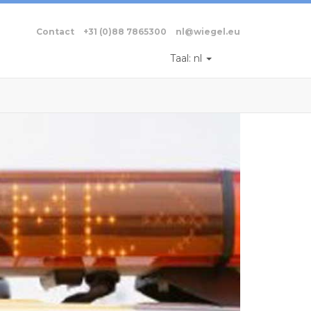
Contact
+31 (0)88 7865300
nl@wiegel.eu
Taal:
nl