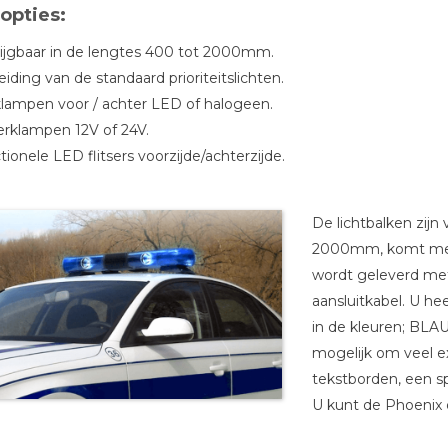
 opties:
rijgbaar in de lengtes 400 tot 2000mm.
eiding van de standaard prioriteitslichten.
lampen voor / achter LED of halogeen.
erklampen 12V of 24V.
tionele LED flitsers voorzijde/achterzijde.
De lichtbalken zijn
2000mm, komt met 
wordt geleverd met
aansluitkabel. U he
in de kleuren; B
mogelijk om veel ex
tekstborden, een spe
U kunt de Phoenix 