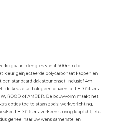
 verkrijgbaar in lengtes vanaf 400mm tot
kleur geïnjecteerde polycarbonaat kappen en
 een standaard dak steunenset, inclusief 4m
eft de keuze uit halogeen draaiers of LED flitsers
LAUW, ROOD of AMBER. De bouwvorm maakt het
tra opties toe te staan zoals: werkverlichting,
aker, LED flitsers, verkeerssturing looplicht, etc.
dus geheel naar uw wens samenstellen.