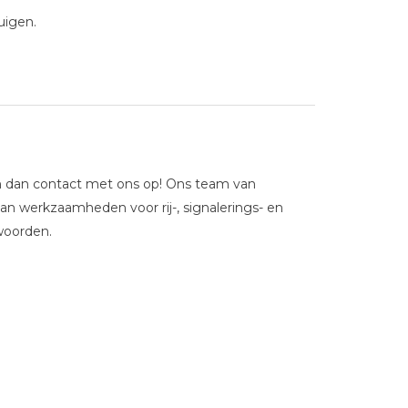
uigen.
em dan contact met ons op! Ons team van
aan werkzaamheden voor rij-, signalerings- en
woorden.