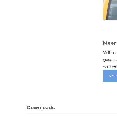
Meer 
Wilt u 
gespeci
werkver
Nee
Downloads