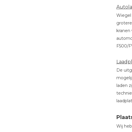
Autol
Wiegel 
grotere
kranen 
automot
F500/F
Laadp
De uitg
mogelij
laden z
technie
laadplat
Plaat
Wij heb