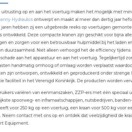
uitrusting op en aan het voertuig maken het mogelijk met mind
enny Hydraulics
ontwerpt en maakt al meer dan dertig jaar hef
ie jaren hebben zij een uitgebreide reeks op voertuigen gemont
s ontwikkeld. Deze compacte kranen zijn geschikt voor bijna al
gen en zorgen voor een betrouwbaar hulpmiddel bij het laden e
 duurzaamheid. Niet alleen verhoogd het de efficiency tijdens
schade aan het apparatuur en aan het voertuig. Tegelijkertijd 
asten handmatig omhoog of omlaag worden verplaatst waardoor h
en zijn ontworpen, ontwikkeld en geproduceerd onder strenge E
ie faciliteit in het Verenigd Koninkrijk. De producten worden 
uikers variëren van eenmanszaken, ZZP-ers met één speciaal uit
ijkste spoorweg- en inframaatschappijen, nutsbedrijven, banden- 
eeft voor 250 kg op een voertuig, een kraan voor 500 kg voor ee
. Neem contact met ons op en ontdek dat veelzijdigheid de krac
rt Equipment.