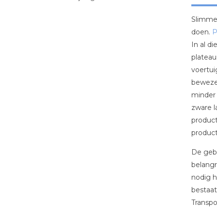
Slimme 
doen.
P
In al d
plateau
voertui
bewezen
minder 
zware l
product
product
De gebr
belangr
nodig h
bestaat
Transpo