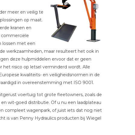
er meer en veilig te
oplossingen op maat.
eerde kranen en
le commerciële
n lossen met een
 de werkzaamheden, maar resulteert het ook in
zorgen deze hulpmiddelen ervoor dat er geen
et risico op letsel verminderd wordt. Alle
uropese kwaliteits- en veiligheidsnormen in de
vervaardigd in overeenstemming met ISO 9001.
gerust voertuig tot grote fleetowners, zoals de
en wit-goed distributie. Of u nu een laadplateau
n compleet wagenpark, of juist iets dat nog niet
ht is van Penny Hydraulics producten bij Wiegel