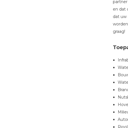
partner
en dat 
dat uw 
worden 
graag!
Toep
Infr
Wate
Bouw
Water
Bran
Nuts
Hove
Milie
Auto
Riool