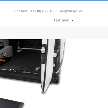
Contact
+32 (0)3 355 1100
be@wiegel.eu
Taal:
be-nl