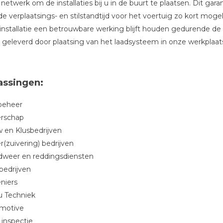
 netwerk om de installaties bij u in de buurt te plaatsen. Dit gara
de verplaatsings- en stilstandtijd voor het voertuig zo kort mog
installatie een betrouwbare werking blijft houden gedurende de
geleverd door plaatsing van het laadsysteem in onze werkplaats.
assingen:
abeheer
rschap
 en Klusbedrijven
(zuivering) bedrijven
dweer en reddingsdiensten
bedrijven
niers
u Techniek
motive
 inspectie