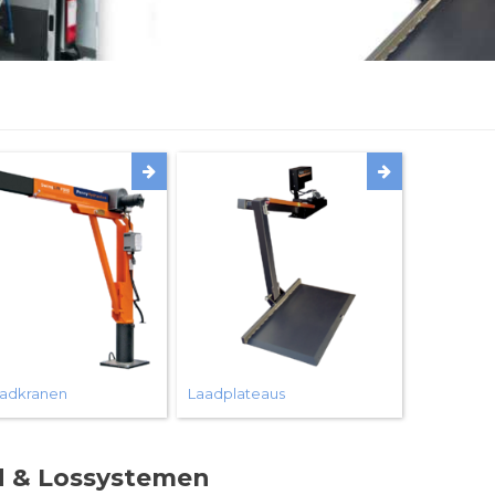
aadkranen
Laadplateaus
d & Lossystemen