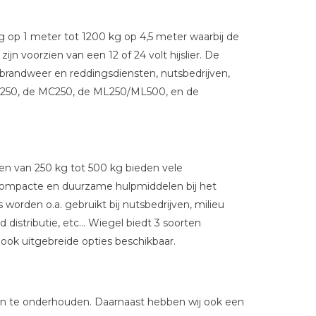
 op 1 meter tot 1200 kg op 4,5 meter waarbij de
jn voorzien van een 12 of 24 volt hijslier. De
 brandweer en reddingsdiensten, nutsbedrijven,
/KJ250, de MC250, de ML250/ML500, en de
ten van 250 kg tot 500 kg bieden vele
e compacte en duurzame hulpmiddelen bij het
 worden o.a. gebruikt bij nutsbedrijven, milieu
 distributie, etc… Wiegel biedt 3 soorten
ijn ook uitgebreide opties beschikbaar.
n en te onderhouden. Daarnaast hebben wij ook een