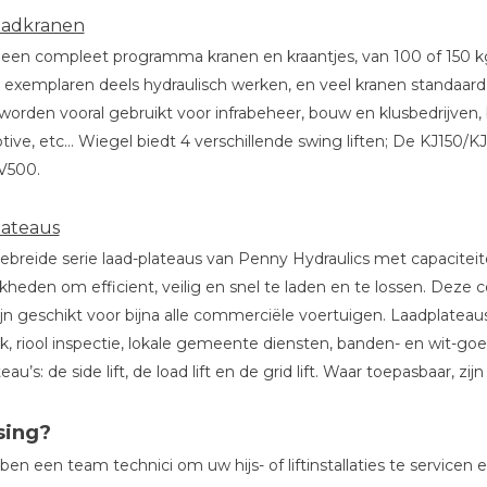
aadkranen
een compleet programma kranen en kraantjes, van 100 of 150 kg
 exemplaren deels hydraulisch werken, en veel kranen standaard zi
worden vooral gebruikt voor infrabeheer, bouw en klusbedrijven,
ive, etc… Wiegel biedt 4 verschillende swing liften; De KJ150
V500.
lateaus
ebreide serie laad-plateaus van Penny Hydraulics met capacitei
kheden om efficient, veilig en snel te laden en te lossen. Dez
ijn geschikt voor bijna alle commerciële voertuigen. Laadplateaus
k, riool inspectie, lokale gemeente diensten, banden- en wit-goed
eau’s: de side lift, de load lift en de grid lift. Waar toepasbaar, z
sing?
ben een team technici om uw hijs- of liftinstallaties te service