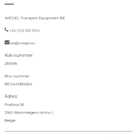
WIEGEL Transport Equipment BE
+32 (0)3 355 1100
be@wiegel.eu
Kvk nummer:
281998
Btw nummer:
BE0443189634
Adres:
Postbus 56
2160
Wommelgem (Antw.)
België