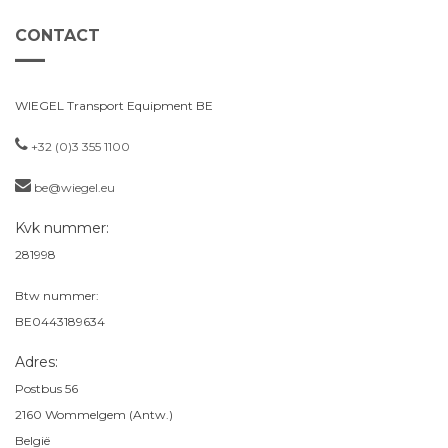
CONTACT
WIEGEL Transport Equipment BE
+32 (0)3 355 1100
be@wiegel.eu
Kvk nummer:
281998
Btw nummer:
BE0443189634
Adres:
Postbus 56
2160
Wommelgem (Antw.)
België