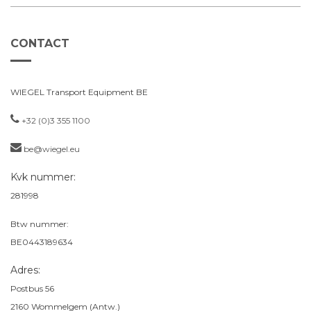
CONTACT
WIEGEL Transport Equipment BE
+32 (0)3 355 1100
be@wiegel.eu
Kvk nummer:
281998
Btw nummer:
BE0443189634
Adres:
Postbus 56
2160
Wommelgem (Antw.)