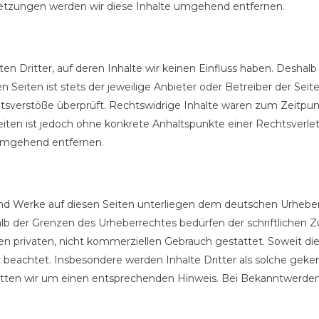
tzungen werden wir diese Inhalte umgehend entfernen.
n Dritter, auf deren Inhalte wir keinen Einfluss haben. Deshalb
 Seiten ist stets der jeweilige Anbieter oder Betreiber der Seit
sverstöße überprüft. Rechtswidrige Inhalte waren zum Zeitpunk
 Seiten ist jedoch ohne konkrete Anhaltspunkte einer Rechtsver
 umgehend entfernen.
 und Werke auf diesen Seiten unterliegen dem deutschen Urheberr
lb der Grenzen des Urheberrechtes bedürfen der schriftlichen Z
en privaten, nicht kommerziellen Gebrauch gestattet. Soweit die 
r beachtet. Insbesondere werden Inhalte Dritter als solche geke
tten wir um einen entsprechenden Hinweis. Bei Bekanntwerden