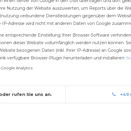
an einen Server von Google in den USA übertragen und dort gekü
Ihre Nutzung der Website auszuwerten, um Reports über die W
etnutzung verbundene Dienstleistungen gegenüber dem Websit
e IP-Adresse wird nicht mit anderen Daten von Google zusamm
e entsprechende Einstellung Ihrer Browser-Software verhindern; 
tionen dieser Website vollumfänglich werden nutzen können. Si
ebsite bezogenen Daten (inkl. Ihrer IP-Adresse) an Google sow
nk verfügbare Browser-Plugin herunterladen und installieren:
to
 Google Analytics
der rufen Sie uns an.
+49 (