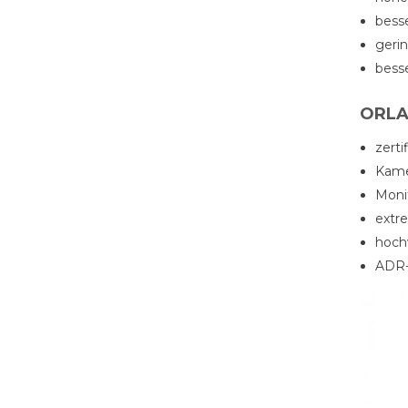
besse
geri
bess
ORLA
zerti
Kame
Moni
extre
hoch
ADR-z