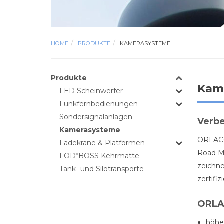
HOME
PRODUKTE
KAMERASYSTEME
Produkte
Kam
LED Scheinwerfer
Funkfernbedienungen
Sondersignalanlagen
Verbe
Kamerasysteme
ORLACO 
Ladekräne & Platformen
Road Ma
FOD*BOSS Kehrmatte
zeichne
Tank- und Silotransporte
zertifizi
ORLA
höher