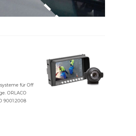
systeme für Off
euge. ORLACO
SO 9001:2008