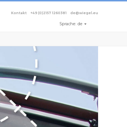
Kontakt
+49 (0)2157 1260381
de@wiegel.eu
Sprache:
de